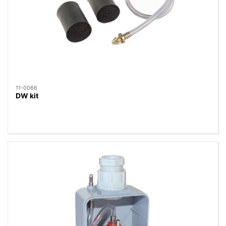
11-0066
DW kit