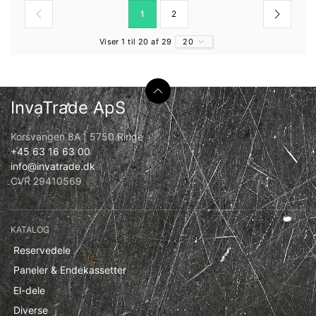
1
2
Viser 1 til 20 af 29
20
InvaTrade ApS
Korsvangen 8A | 5750 Ringe
+45 63 16 63 00
info@invatrade.dk
CVR 29410569
KATALOG
Reservedele
Paneler & Endekassetter
El-dele
Diverse