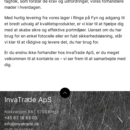
fagfolk, som forstår de krav og udfordringer, vores forhandlere
møder i hverdagen.
Med hurtig levering fra vores lager i Ringe på Fyn og adgang til
et bredt udvalg af kvalitetsprodukter, er vi klar til at hjælpe dig
med at skabe sikre og effektive portmiljøer. Uanset om du har
brug for en enkel fotocelle eller en fuld sikkerhedsløsning, står
vi klar til at rådgive og levere det, du har brug for.
Er du endnu ikke forhandler hos InvaTrade ApS, er du meget
velkommen til at kontakte os – vi ser frem til at samarbejde med
dig.
InvaTrade ApS
Korsvangen 8A | 5750 Ringe
+45 63 16 63 00
info@invatrade.dk
CVR 29410569