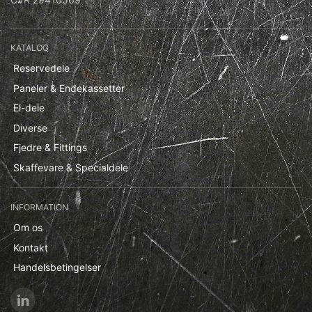
KATALOG
Reservedele
Paneler & Endekassetter
El-dele
Diverse
Fjedre & Fittings
Skaffevare & Specialdele
INFORMATION
Om os
Kontakt
Handelsbetingelser