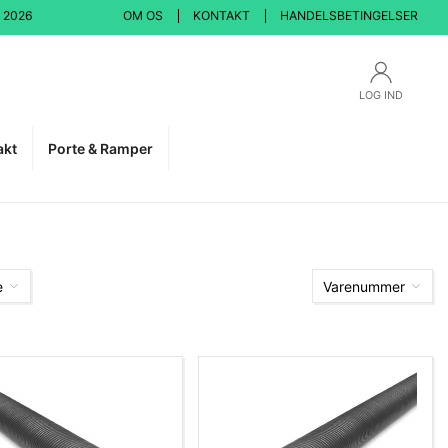
 2026
OM OS
KONTAKT
HANDELSBETINGELSER
LOG IND
akt
Porte & Ramper
e
Varenummer