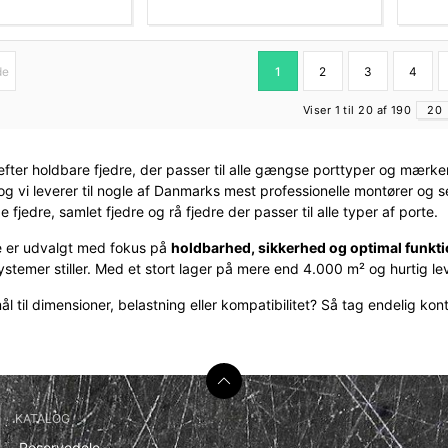
de
1
2
3
4
Viser 1 til 20 af 190
20
fter holdbare fjedre, der passer til alle gængse porttyper og mærker 
e, og vi leverer til nogle af Danmarks mest professionelle montører o
 fjedre, samlet fjedre og rå fjedre der passer til alle typer af porte.
re er udvalgt med fokus på
holdbarhed, sikkerhed og optimal funkt
temer stiller. Med et stort lager på mere end 4.000 m² og hurtig leve
 til dimensioner, belastning eller kompatibilitet? Så tag endelig kontak
KATALOG
Reservedele