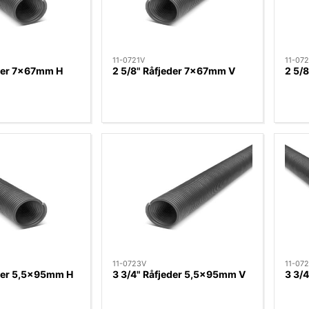
11-0721V
11-07
eder 7x67mm H
2 5/8" Råfjeder 7x67mm V
2 5/
11-0723V
11-07
eder 5,5x95mm H
3 3/4" Råfjeder 5,5x95mm V
3 3/