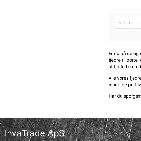
Forrige si
Er du på udkig e
fjedre til port
af både lakerede
Alle vores fjed
moderne port sys
Har du spørgsmål
InvaTrade ApS