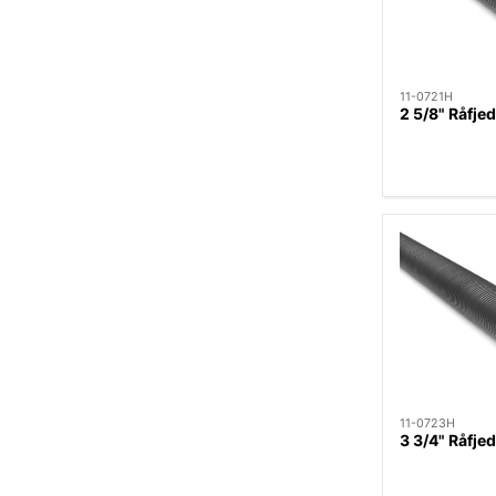
11-0721H
2 5/8" Råfj
11-0723H
3 3/4" Råfj