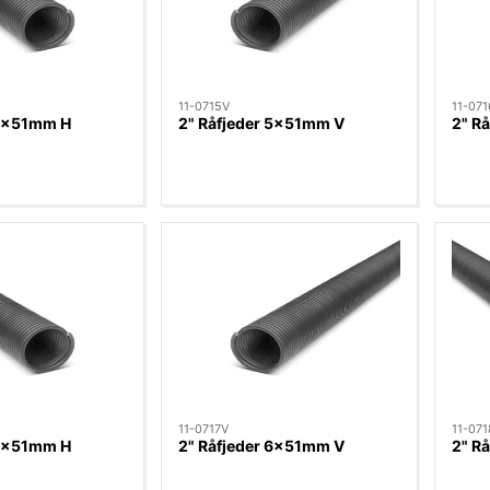
11-0715V
11-07
 5x51mm H
2" Råfjeder 5x51mm V
2" R
11-0717V
11-07
 6x51mm H
2" Råfjeder 6x51mm V
2" R