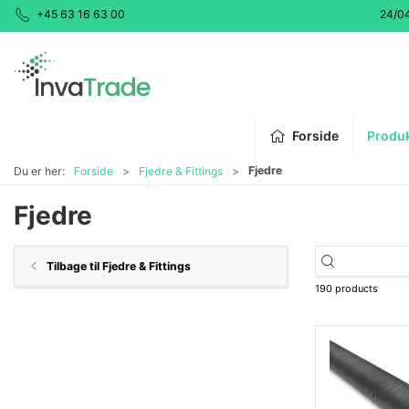
+45 63 16 63 00
24/0
Forside
Produ
Fjedre
Du er her:
Forside
Fjedre & Fittings
Fjedre
Tilbage til Fjedre & Fittings
190 products