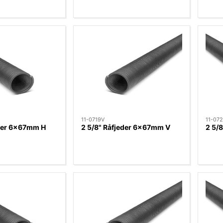
11-0719V
11-07
eder 6x67mm H
2 5/8" Råfjeder 6x67mm V
2 5/