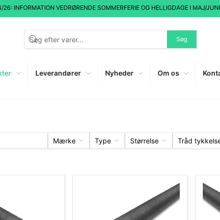
4/26: INFORMATION VEDRØRENDE SOMMERFERIE OG HELLIGDAGE I MAJ/JUNI
Søg
kter
Leverandører
Nyheder
Om os
Kont
Mærke
Type
Størrelse
Tråd tykkels