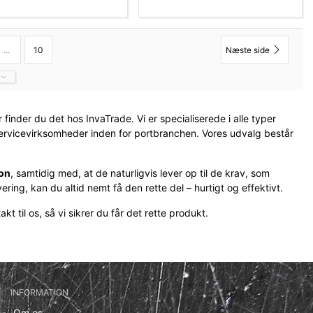
...
10
Næste side
finder du det hos InvaTrade. Vi er specialiserede i alle typer
g servicevirksomheder inden for portbranchen. Vores udvalg består
ion
, samtidig med, at de naturligvis lever op til de krav, som
ring, kan du altid nemt få den rette del – hurtigt og effektivt.
t til os, så vi sikrer du får det rette produkt.
INFORMATION
Om os