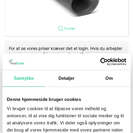
Forstør
For at se vores priser kræver det et login. Hvis du arbejder
i port branchen, så kontakt os for at få et.
Mere information
Samtykke
Detaljer
Om
Rå fjedre sælges i længder op til 3250mm.
Priser for rå fjedre ligger i følgende længdeintervaller:
Denne hjemmeside bruger cookies
0-
Vi bruger cookies til at tilpasse vores indhold og
800mm
annoncer, til at vise dig funktioner til sociale medier og til
801-
1200mm
at analysere vores trafik. Vi deler også oplysninger om
1201-
din brug af vores hjemmeside med vores partnere inden