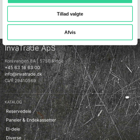
Tillad valgte
Guide til valg af fjedre
Afvis
InvaTrade ApS
Korsvangen 8A | 5750 Ringe
+45 63 16 63 00
info@invatrade.dk
CVR 29410569
KATALOG
Reservedele
Paneler & Endekassetter
El-dele
Diverse