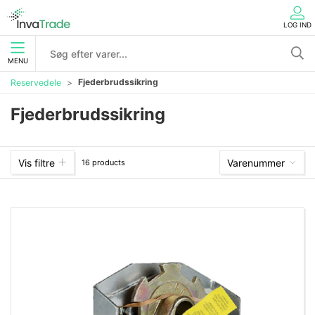
LOG IND
MENU
Fjederbrudssikring
Reservedele
Fjederbrudssikring
Vis filtre
Varenummer
16 products