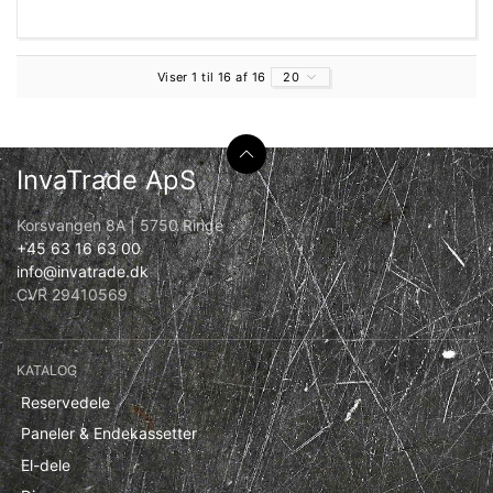
Viser 1 til 16 af 16
20
InvaTrade ApS
Korsvangen 8A | 5750 Ringe
+45 63 16 63 00
info@invatrade.dk
CVR 29410569
KATALOG
Reservedele
Paneler & Endekassetter
El-dele