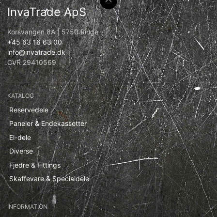
InvaTrade ApS
Korsvangen 8A | 5750 Ringe
+45 63 16 63 00
info@invatrade.dk
CVR 29410569
KATALOG
Reservedele
Paneler & Endekassetter
El-dele
Diverse
Fjedre & Fittings
Skaffevare & Specialdele
INFORMATION