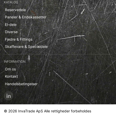
KATALOG
Reservedele
Paneler & Endekassetter
El-dele
Diverse
Fjedre & Fittings
Skaffevare & Specialdele
INFORMATION
Om os
Kontakt
Handelsbetingelser
© 2026 InvaTrade ApS Alle rettigheder forbeholdes