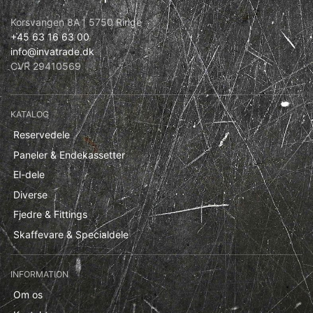
Korsvangen 8A | 5750 Ringe
+45 63 16 63 00
info@invatrade.dk
CVR 29410569
KATALOG
Reservedele
Paneler & Endekassetter
El-dele
Diverse
Fjedre & Fittings
Skaffevare & Specialdele
INFORMATION
Om os