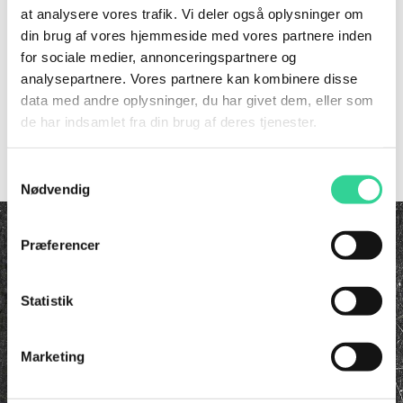
at analysere vores trafik. Vi deler også oplysninger om
din brug af vores hjemmeside med vores partnere inden
for sociale medier, annonceringspartnere og
Forstør
analysepartnere. Vores partnere kan kombinere disse
data med andre oplysninger, du har givet dem, eller som
de har indsamlet fra din brug af deres tjenester.
For at se vores priser kræver det et login. Hvis du arbejder
i port branchen, så kontakt os for at få et.
Samtykkevalg
Nødvendig
InvaTrade ApS
Præferencer
Korsvangen 8A | 5750 Ringe
+45 63 16 63 00
Statistik
info@invatrade.dk
CVR 29410569
Marketing
KATALOG