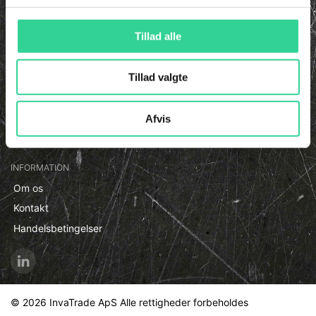
KATALOG
Reservedele
Tillad alle
Paneler & Endekassetter
El-dele
Tillad valgte
Diverse
Fjedre & Fittings
Afvis
Skaffevare & Specialdele
INFORMATION
Om os
Kontakt
Handelsbetingelser
© 2026 InvaTrade ApS Alle rettigheder forbeholdes