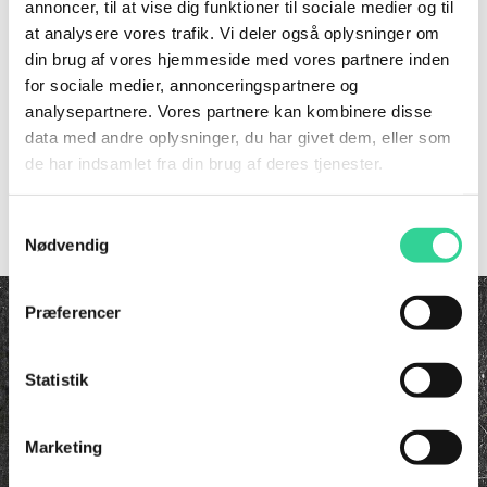
annoncer, til at vise dig funktioner til sociale medier og til
at analysere vores trafik. Vi deler også oplysninger om
din brug af vores hjemmeside med vores partnere inden
for sociale medier, annonceringspartnere og
Forstør
analysepartnere. Vores partnere kan kombinere disse
data med andre oplysninger, du har givet dem, eller som
de har indsamlet fra din brug af deres tjenester.
For at se vores priser kræver det et login. Hvis du arbejder
i port branchen, så kontakt os for at få et.
Samtykkevalg
Nødvendig
InvaTrade ApS
Præferencer
Korsvangen 8A | 5750 Ringe
+45 63 16 63 00
Statistik
info@invatrade.dk
CVR 29410569
Marketing