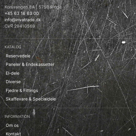
Korsvangen 8A | 5750 Ringe
+45 63 16 63 00
info@invatrade.dk
CVR 29410569
KATALOG
Reservedele
Paneler & Endekassetter
El-dele
Diverse
Fjedre & Fittings
Skaffevare & Specialdele
INFORMATION
Om os
Kontakt